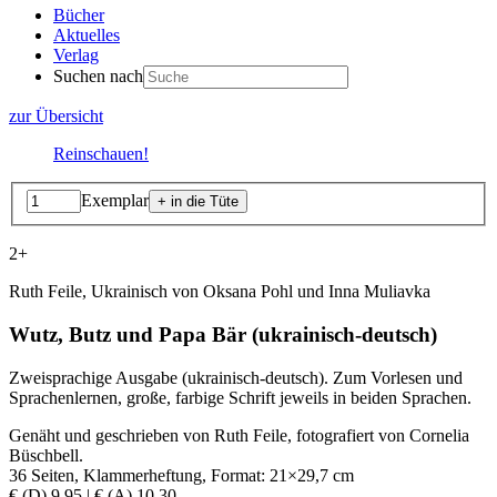
Bücher
Aktuelles
Verlag
Suchen nach
zur Übersicht
Reinschauen!
Exemplar
2+
Ruth Feile, Ukrainisch von Oksana Pohl und Inna Muliavka
Wutz, Butz und Papa Bär (ukrainisch-deutsch)
Zweisprachige Ausgabe (ukrainisch-deutsch). Zum Vorlesen und
Sprachenlernen, große, farbige Schrift jeweils in beiden Sprachen.
Genäht und geschrieben von Ruth Feile, fotografiert von Cornelia
Büschbell.
36 Seiten, Klammerheftung, Format: 21×29,7 cm
€ (D) 9,95 | € (A) 10,30