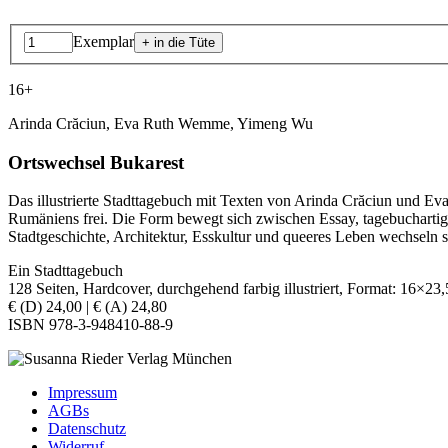
Exemplar
16+
Arinda Crăciun, Eva Ruth Wemme, Yimeng Wu
Ortswechsel Bukarest
Das illustrierte Stadttagebuch mit Texten von Arinda Crăciun und Eva
Rumäniens frei. Die Form bewegt sich zwischen Essay, tagebuchartigen
Stadtgeschichte, Architektur, Esskultur und queeres Leben wechseln
Ein Stadttagebuch
128 Seiten, Hardcover, durchgehend farbig illustriert, Format: 16×23
€ (D) 24,00 | € (A) 24,80
ISBN 978-3-948410-88-9
Impressum
AGBs
Datenschutz
Widerruf